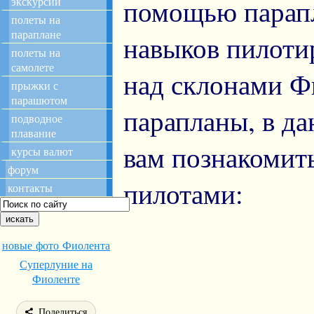
помощью парапл
экскурсии
полеты на
параплане
навыков пилоти
полеты на
самолете
над склонами Ф
прыжки с
парашютом
парапланы, в д
подводное
плавание
вам познакомит
курсы валют
форум
пилотами:
контакты
новые фото Фиолента
Суперлуние на
Фиоленте
Поделиться