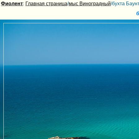
Фиолент
:
Главная страница
/
мыс Виноградный
/бухта Баун
б