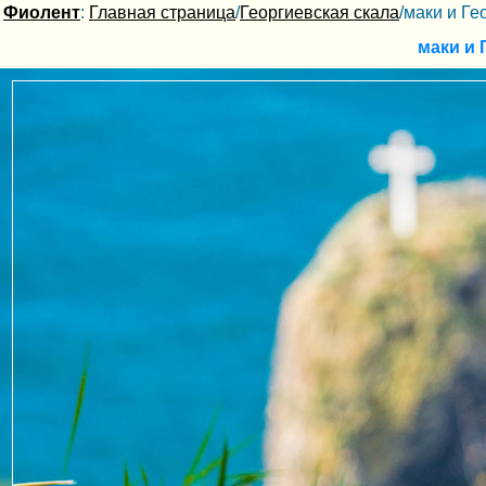
Фиолент
:
Главная страница
/
Геоpгиевская скала
/маки и Ге
маки и 