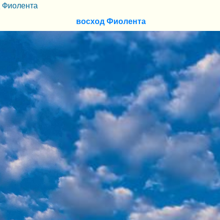
д Фиолента
восход Фиолента