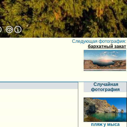
Следующая фотография:
бархатный закат
Случайная
фотография
пляж у мыса