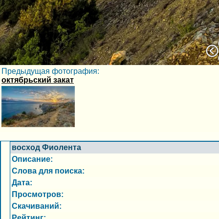
Предыдущая фотография:
октябрьский закат
восход Фиолента
Описание:
Слова для поиска:
Дата:
Просмотров:
Скачиваний:
Рейтинг: