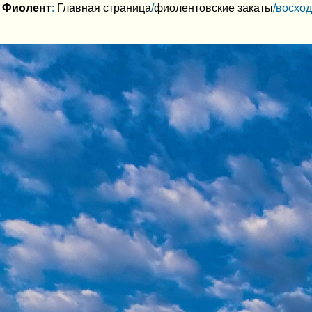
Фиолент
:
Главная страница
/
фиолентовские закаты
/восхо