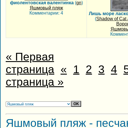
фиолентовская валентинка
(
gn
)
Яшмовый пляж
Комментарии: 4
Лишь море ласко
(
Shadow of Cat
Воро
Яшмовы
Коммент
« Первая
страница
«
1
2
3
4
страница »
Яшмовый пляж - песча