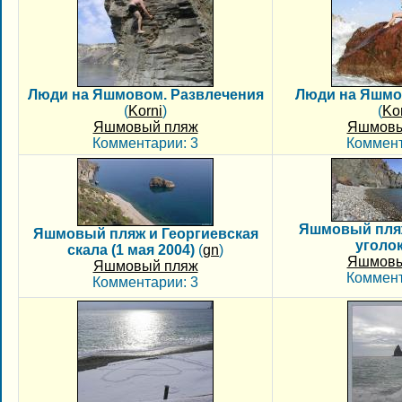
Люди на Яшмовом. Развлечения
Люди на Яшмо
(
Korni
)
(
Ko
Яшмовый пляж
Яшмовы
Комментарии: 3
Коммент
Яшмовый пля
Яшмовый пляж и Георгиевская
уголок
скала (1 мая 2004)
(
gn
)
Яшмовы
Яшмовый пляж
Коммент
Комментарии: 3