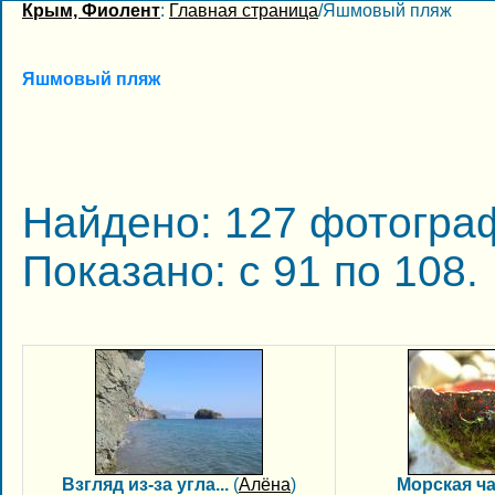
Крым, Фиолент
:
Главная страница
/Яшмовый пляж
Яшмовый пляж
Найдено: 127 фотограф
Показано: с 91 по 108.
Взгляд из-за угла...
(
Алёна
)
Морская ч