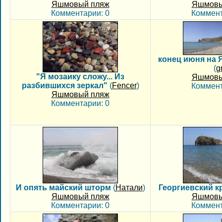
Яшмовый пляж
Яшмовы
Комментарии: 0
Коммент
конец июня на
(
g
"Я мозаику сложу... Из
Яшмовы
разбившихся зеркал"
(
Fencer
)
Коммент
Яшмовый пляж
Комментарии: 0
И опять майский шторм
(
Натали
)
Георгиевский к
Яшмовый пляж
Яшмовы
Комментарии: 0
Коммент