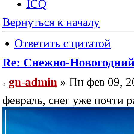
ICQ
Вернуться к началу
Ответить с цитатой
Re: Снежно-Новогодний
gn-admin
» Пн фев 09, 2
февраль, снег уже почти р