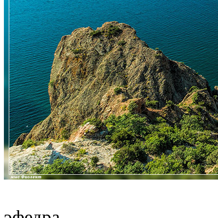
эфедра