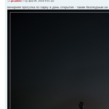
gn-admin
» Ср фев 06, 2019 9:01 am
вечерняя прогулка по парку в день открытия - таким безлюдным он 