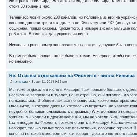
Не играйте в бильярд. Это детский сад, а не бильярд. Комната наст
стоит 50 гривен в час.
Телевизор ловит около 200 каналов, но половина из них на украин
каналов два или три, и это далеко не Discovery или 2X2 (их спутни
обширная, прямо скажем. Кроме того, в номере висели большие кол
работают. Вроде как для украшения висят.
Несколько раз в номер заползали многоножки - девушке было непри
В номере была ванная, но не было затычки. Наверное, чтобы ею не
но внезапно.
Re: Отзывы отдыхавших на Фиоленте - вилла Ривьера
натильда
» Вс авг 11, 2013 9:32 pm
Мы тоже отдыхали в июле в Ривьере. Нам повезло больше, отдельн
насекомые заползали в туалет, но не страшно, они пугались и убег
пользовались. В общем нам все понравилось, кроме некоторых мело
маленькое, в которое даже не хотелось смотреться, не хватает ко
неудобно, большая слышимость в домике.) WiFi до нашего номера не
ужинать мы ходили в другие кафешки, мы не хотели быть привязан
Если поедем на Фиолент, возможно опять в Ривьеру! Расположение
наоборот, только самые хорошие впечатления, особенно горизонт!!
конечно не такой малолюдный, как говорят, достаточно много народ