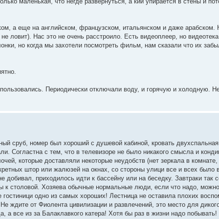
олько маленькая, что негде развернуться, а кий упирается в стены и пот
ском, а еще на английском, французском, итальянском и даже арабском.
к не ловит). Нас это не очень расстроило. Есть видеоплеер, но видеотек
онки, но когда мы захотели посмотреть фильм, нам сказали что их забы
ятно.
 пользовались. Периодически отключали воду, и горячую и холодную. Н
ый сруб, номер был хороший с душевой кабиной, кровать двухспальная
али. Согластна с тем, что в телевизоре не было никакого смысла и конд
чей, которые доставляли некоторые неудобств (нет зеркала в комнате,
нкретных штор или жалюзей на окнах, со стороны улици все и всех было 
 добивал, приходилось идти к бассейну или на беседку. Завтраки так с
ы к столовой. Хозяева обычные нормальные люди, если что надо, можно
 гостиници одно из самых хороших! Лестница не оставила плохих воспо
! Не ждите от Фиолента цивилизации и развлечений, это место для диког
а, а все из за Балаклавкого катера! Хотя бы раз в жизни надо побывать!