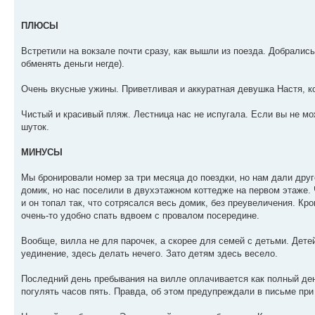
ПЛЮСЫ
Встретили на вокзале почти сразу, как вышли из поезда. Добрались
обменять деньги негде).
Очень вкусные ужины. Приветливая и аккуратная девушка Настя, к
Чистый и красивый пляж. Лестница нас не испугала. Если вы не мо
шуток.
МИНУСЫ
Мы бронировали номер за три месяца до поездки, но нам дали дру
домик, но нас поселили в двухэтажном коттедже на первом этаже.
и он топал так, что сотрясался весь домик, без преувеличения. К
очень-то удобно спать вдвоем с провалом посередине.
Вообще, вилла не для парочек, а скорее для семей с детьми. Дете
уединение, здесь делать нечего. Зато детям здесь весело.
Последний день пребывания на вилле оплачивается как полный день
погулять часов пять. Правда, об этом предупреждали в письме при