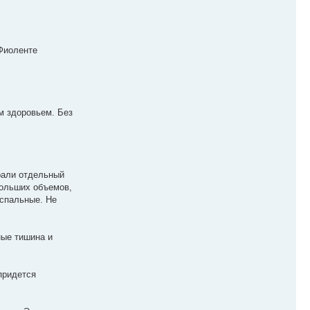
 Фиоленте
м здоровьем. Без
рали отдельный
больших объемов,
оспальные. Не
ные тишина и
придется