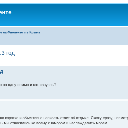
енте
е на Фиоленте и в Крыму
3 год
од
о на одну семью и как санузлы?
 коротко и объективно написать отчет об отдыхе. Скажу сразу, несмот
н - мы относились ко всему с юмором и наслаждались морем.