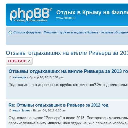
Отдых в Крыму на Фиол
www.fiolent.ru
Список форумов
‹
Фиолент: туризм и отдых в Крыму
‹
отзывы об отдых
Отзывы отдыхавших на вилле Ривьера за 201
Ответить
Отзывы отдыхавших на вилле Ривьера за 2013 г
натильда
» Ср апр 10, 2013 5:51 pm
Подскажите, а в деревянных срубах как живется? Этот домик тольк
Re: Отзывы отдыхавших в Ривьере за 2012 год
koala_letaet
» Вс авг 04, 2013 6:30 am
Отдыхали на вилле "Ривьера" в июле 2013. Постараюсь максимально
перечисленные внизу минусы, наш отдых не был серьезно испорче