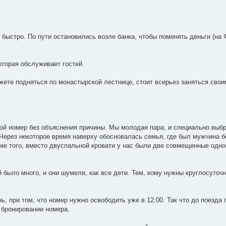
 быстро. По пути остановились возле банка, чтобы поменять деньги (на
оторая обслуживает гостей.
жете подняться по монастырской лестнице, стоит всерьез заняться свои
гой номер без объяснения причины. Мы молодая пара, и специально выб
 Через некоторое время наверху обосновалась семья, где был мужчина 
роме того, вместо двуспальной кровати у нас были две совмещенные одн
й было много, и они шумели, как все дети. Тем, кому нужны круглосуточ
, при том, что номер нужно освободить уже в 12:00. Так что до поезда 
 бронировании номера.