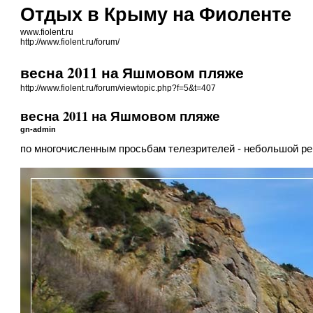
Отдых в Крыму на Фиоленте
www.fiolent.ru
http://www.fiolent.ru/forum/
весна 2011 на Яшмовом пляже
http://www.fiolent.ru/forum/viewtopic.php?f=5&t=407
весна 2011 на Яшмовом пляже
gn-admin
по многочисленным просьбам телезрителей - небольшой р