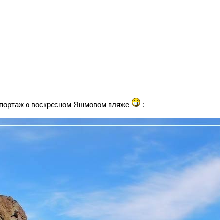
епортаж о воскресном Яшмовом пляже
: