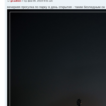
gn-admin
» Ср фев 06, 2019 9:01 am
вечерняя прогулка по парку в день открытия - таким безлюдным он 