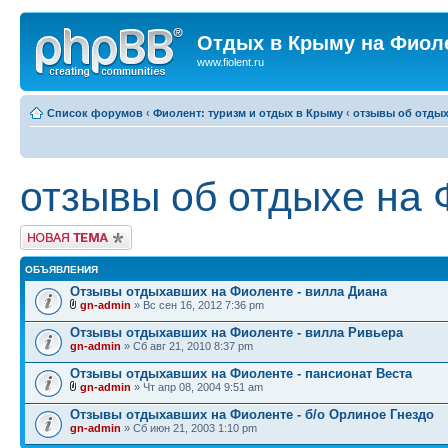
Отдых в Крыму на Фиол
www.fiolent.ru
Список форумов
‹
Фиолент: туризм и отдых в Крыму
‹
отзывы об отдых
отзывы об отдыхе на 
Новая тема
ОБЪЯВЛЕНИЯ
Отзывы отдыхавших на Фиоленте - вилла Диана
gn-admin
» Вс сен 16, 2012 7:36 pm
Отзывы отдыхавших на Фиоленте - вилла Ривьера
gn-admin
» Сб авг 21, 2010 8:37 pm
Отзывы отдыхавших на Фиоленте - пансионат Веста
gn-admin
» Чт апр 08, 2004 9:51 am
Отзывы отдыхавших на Фиоленте - б/о Орлиное Гнездо
gn-admin
» Сб июн 21, 2003 1:10 pm