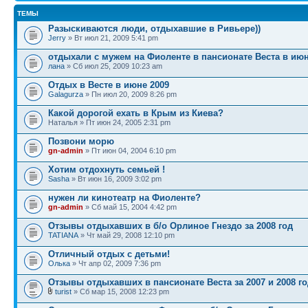
ТЕМЫ
Разыскиваются люди, отдыхавшие в Ривьере))
Jerry
» Вт июл 21, 2009 5:41 pm
отдыхали с мужем на Фиоленте в пансионате Веста в ию
лана
» Сб июл 25, 2009 10:23 am
Отдых в Весте в июне 2009
Galagurza
» Пн июл 20, 2009 8:26 pm
Какой дорогой ехать в Крым из Киева?
Наталья » Пт июн 24, 2005 2:31 pm
Позвони морю
gn-admin
» Пт июн 04, 2004 6:10 pm
Хотим отдохнуть семьей !
Sasha
» Вт июн 16, 2009 3:02 pm
нужен ли кинотеатр на Фиоленте?
gn-admin
» Сб май 15, 2004 4:42 pm
Отзывы отдыхавших в б/о Орлиное Гнездо за 2008 год
TATIANA
» Чт май 29, 2008 12:10 pm
Отличный отдых с детьми!
Олька
» Чт апр 02, 2009 7:36 pm
Отзывы отдыхавших в пансионате Веста за 2007 и 2008 го
turist
» Сб мар 15, 2008 12:23 pm