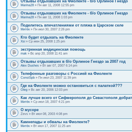
Отзывы отдыхавших на Фиоленте - б/о Орлиное Гнездо
Marina28
» Пн авг 11, 2008 12:55 pm
Отзывы отдыхавших на Фиоленте - б/о Орлиное Гнездо
Marina28
» Пн авг 11, 2008 1:03 pm
Поделитесь впечатлениями от пляжа в Царском селе
Митёк
» Пн июл 30, 2007 2:26 pm
Кто будет отдыхать на Фиоленте
Xsi
» Ср июн 25, 2008 1:25 pm
экстренная медицинская помощь
mak
» Вс апр 20, 2008 11:41 am
Отзывы отдыхавших в б/о Орлиное Гнездо за 2007 год
Alex Dushes
» Вт авг 07, 2007 6:14 pm
Телефонные разговоры с Россией на Фиоленте
ConstSpb
» Пн июл 23, 2007 11:39 pm
Где на Фиоленте можно остановиться с палаткой???
Oleg
» Вс авг 20, 2006 12:03 pm
Как лучше всего от Сифмерополя до Севастополя добра
Митёк
» Ср июл 18, 2007 4:21 pm
О мусоре
Zevs » Вт июл 08, 2003 4:08 pm
Камнепады и обвалы на Фиоленте?
Митёк
» Вт июл 17, 2007 11:25 am