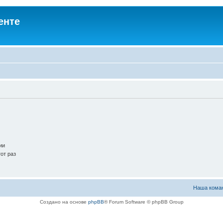
енте
ии
от раз
Наша кома
Создано на основе
phpBB
® Forum Software © phpBB Group