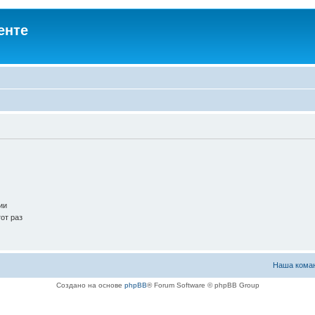
енте
ии
от раз
Наша кома
Создано на основе
phpBB
® Forum Software © phpBB Group