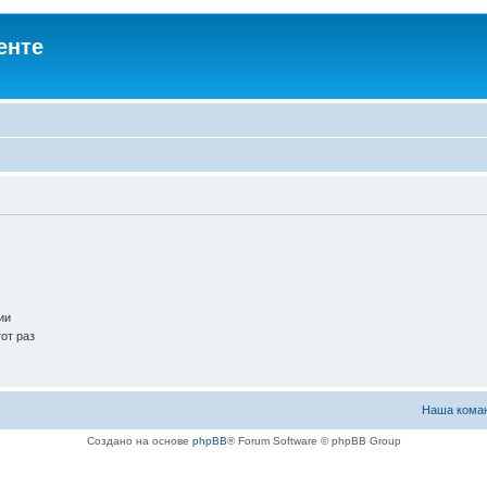
енте
ии
от раз
Наша кома
Создано на основе
phpBB
® Forum Software © phpBB Group