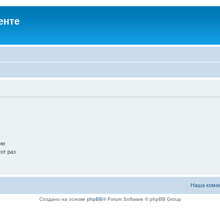
енте
ии
от раз
Наша кома
Создано на основе
phpBB
® Forum Software © phpBB Group