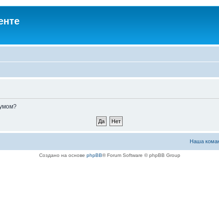
енте
румом?
Наша кома
Создано на основе
phpBB
® Forum Software © phpBB Group