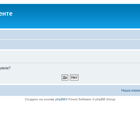
енте
румом?
Наша кома
Создано на основе
phpBB
® Forum Software © phpBB Group