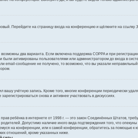
 новый. Перейдите на страницу входа на конференцию и щёлкните на ссылку
З
о возможны два варианта. Если включена поддержка COPPA и при регистрации 
и были активированы пользователями или администратором до входа в систе
и email-сообщение не получено, то возможно, что вы указали неправильный 
тором.
ил вашу учётную запись. Кроме того, многие конференции периодически уда
зарегистрироваться снова и активнее участвовать в дискуссиях.
тных прав ребёнка в интернете от 1998 г. — это закон Соединённых Штатов, т
е родителей. Допустимо наличие иного вида подтверждения того, что опек
ющемуся на конференции, или к самой конференции, обратитесь за помощью к 
ких отношений, кроме указанных ниже.
й силы.