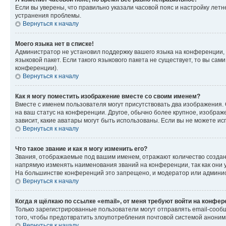
Если вы уверены, что правильно указали часовой пояс и настройку лет
устранения проблемы.
Вернуться к началу
Моего языка нет в списке!
Администратор не установил поддержку вашего языка на конференции, 
языковой пакет. Если такого языкового пакета не существует, то вы с
конференции).
Вернуться к началу
Как я могу поместить изображение вместе со своим именем?
Вместе с именем пользователя могут присутствовать два изображения. О
на ваш статус на конференции. Другое, обычно более крупное, изображе
зависит, какие аватары могут быть использованы. Если вы не можете 
Вернуться к началу
Что такое звание и как я могу изменить его?
Звания, отображаемые под вашим именем, отражают количество созда
напрямую изменять наименования званий на конференции, так как они 
На большинстве конференций это запрещено, и модератор или админис
Вернуться к началу
Когда я щёлкаю по ссылке «email», от меня требуют войти на конфе
Только зарегистрированные пользователи могут отправлять email-сооб
того, чтобы предотвратить злоупотребления почтовой системой анони
Вернуться к началу