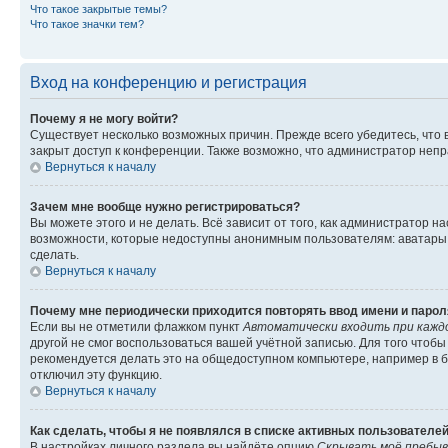
Что такое закрытые темы?
Что такое значки тем?
Вход на конференцию и регистрация
Почему я не могу войти?
Существует несколько возможных причин. Прежде всего убедитесь, что 
закрыт доступ к конференции. Также возможно, что администратор неп
Вернуться к началу
Зачем мне вообще нужно регистрироваться?
Вы можете этого и не делать. Всё зависит от того, как администратор
возможности, которые недоступны анонимным пользователям: аватары, ли
сделать.
Вернуться к началу
Почему мне периодически приходится повторять ввод имени и парол
Если вы не отметили флажком пункт
Автоматически входить при кажд
другой не смог воспользоваться вашей учётной записью. Для того чтоб
рекомендуется делать это на общедоступном компьютере, например в би
отключил эту функцию.
Вернуться к началу
Как сделать, чтобы я не появлялся в списке активных пользователе
В настройках личного раздела вы найдёте опцию
Скрывать моё пребыв