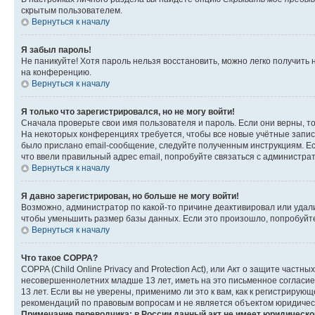
скрытым пользователем.
Вернуться к началу
Я забыл пароль!
Не паникуйте! Хотя пароль нельзя восстановить, можно легко получить
на конференцию.
Вернуться к началу
Я только что зарегистрировался, но не могу войти!
Сначала проверьте свои имя пользователя и пароль. Если они верны, т
На некоторых конференциях требуется, чтобы все новые учётные запис
было прислано email-сообщение, следуйте полученным инструкциям. Есл
что ввели правильный адрес email, попробуйте связаться с администра
Вернуться к началу
Я давно зарегистрирован, но больше не могу войти!
Возможно, администратор по какой-то причине деактивировал или удал
чтобы уменьшить размер базы данных. Если это произошло, попробуйте 
Вернуться к началу
Что такое COPPA?
COPPA (Child Online Privacy and Protection Act), или Акт о защите час
несовершеннолетних младше 13 лет, иметь на это письменное согласи
13 лет. Если вы не уверены, применимо ли это к вам, как к регистриру
рекомендаций по правовым вопросам и не является объектом юридичес
Примечание переводчика: в России данный акт не имеет юридическо