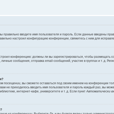
вы правильно вводите имя пользователя и пароль. Если данные введены прав
равильно настроил конфигурацию конференции, свяжитесь с ним для исправле
 настроил конференцию: должны ли вы зарегистрироваться, чтобы размещать 
чные сообщения, отправка email-сообщений, участие в группах и т. д. Регис
я?
ом посещении
, вы сможете оставаться под своим именем на конференции тол
ы вам не приходилось вводить имя пользователя и пароль каждый раз, вы мож
блиотеке, интернет-кафе, университете и т. д. Если пункт
Автоматически вх
й?
ание на конференции
. Выберите
Да
, и вы будете видны только администрат