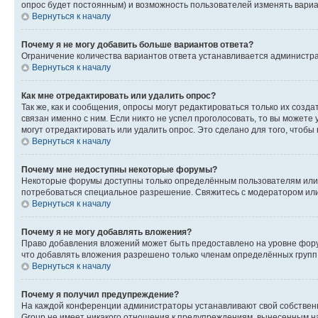
опрос будет постоянным) и возможность пользователей изменять вариан
Вернуться к началу
Почему я не могу добавить больше вариантов ответа?
Ограничение количества вариантов ответа устанавливается администр
Вернуться к началу
Как мне отредактировать или удалить опрос?
Так же, как и сообщения, опросы могут редактироваться только их соз
связан именно с ним. Если никто не успел проголосовать, то вы можете
могут отредактировать или удалить опрос. Это сделано для того, чтобы
Вернуться к началу
Почему мне недоступны некоторые форумы?
Некоторые форумы доступны только определённым пользователям или г
потребоваться специальное разрешение. Свяжитесь с модератором ил
Вернуться к началу
Почему я не могу добавлять вложения?
Право добавления вложений может быть предоставлено на уровне фору
что добавлять вложения разрешено только членам определённых групп.
Вернуться к началу
Почему я получил предупреждение?
На каждой конференции администраторы устанавливают свой собственн
Group не имеет никакого отношения к предупреждениям, вынесенным на