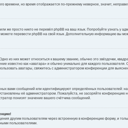
него времени, но время отображается по-прежнему неверное, значит, неправ
или же просто никто не перевёл phpBB на ваш язык. Попробуйте узнать у ад
ами можете перевести phpBB на свой язык. Дополнительную информацию вы мо
дно из них может относиться к вашему званию, обычно это звёздочки, квадр
ние известно как «аватара» и обычно уникально для каждого пользователя. О
использовать аватары, свяжитесь с администратором конференции для выясне
нных вами сообщений или идентифицируют определённых пользователей: на
установлены её администратором. Пожалуйста, не засоряйте конференцию н
тратор понизят значение вашего счётчика сообщений.
ренцию!
щения другим пользователям через встроенную в конференцию форму, и толь
мными пользователями.