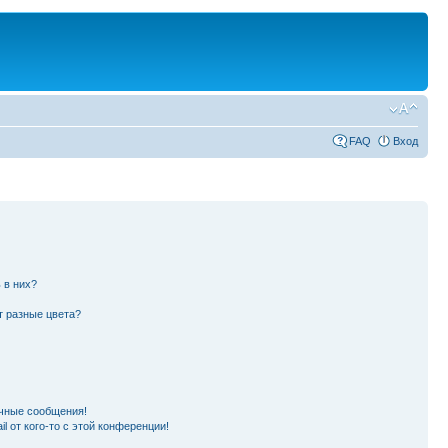
FAQ
Вход
 в них?
т разные цвета?
чные сообщения!
l от кого-то с этой конференции!