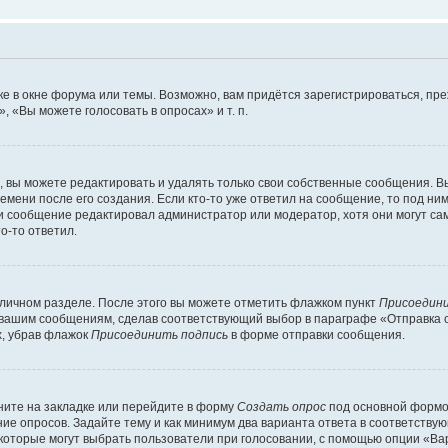
е в окне форума или темы. Возможно, вам придётся зарегистрироваться, пр
 «Вы можете голосовать в опросах» и т. п.
вы можете редактировать и удалять только свои собственные сообщения. В
емени после его создания. Если кто-то уже ответил на сообщение, то под ни
сли сообщение редактировал администратор или модератор, хотя они могут са
о-то ответил.
 личном разделе. После этого вы можете отметить флажком пункт
Присоедини
 вашим сообщениям, сделав соответствующий выбор в параграфе «Отправка 
х, убрав флажок
Присоединить подпись
в форме отправки сообщения.
ите на закладке или перейдите в форму
Создать опрос
под основной формой
ние опросов. Задайте тему и как минимум два варианта ответа в соответству
 которые могут выбрать пользователи при голосовании, с помощью опции «Вар