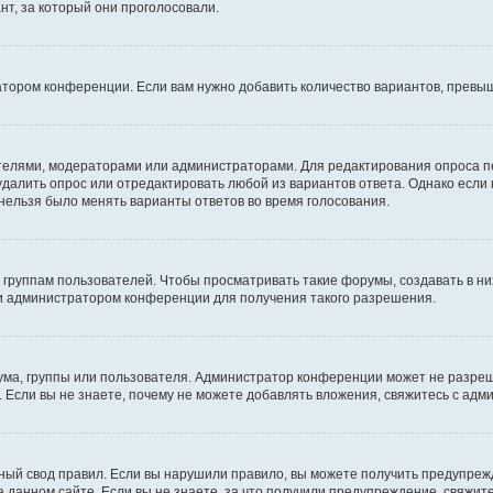
т, за который они проголосовали.
атором конференции. Если вам нужно добавить количество вариантов, превы
дателями, модераторами или администраторами. Для редактирования опроса п
 удалить опрос или отредактировать любой из вариантов ответа. Однако если
 нельзя было менять варианты ответов во время голосования.
руппам пользователей. Чтобы просматривать такие форумы, создавать в них
и администратором конференции для получения такого разрешения.
ма, группы или пользователя. Администратор конференции может не разре
 Если вы не знаете, почему не можете добавлять вложения, свяжитесь с ад
ый свод правил. Если вы нарушили правило, вы можете получить предупреж
 данном сайте. Если вы не знаете, за что получили предупреждение, свяжи