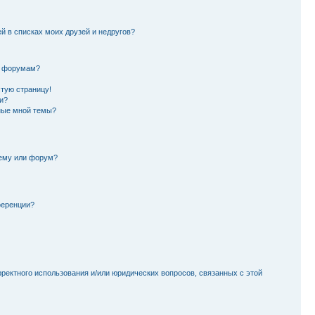
й в списках моих друзей и недругов?
и форумам?
стую страницу!
и?
ные мной темы?
тему или форум?
ференции?
рректного использования и/или юридических вопросов, связанных с этой