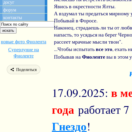
досуг
Явись в окрестности Ялты.
форум
А вздумал ты предаться мирному
контакты
Побывай в Форосе.
Наконец, страдаешь ли ты от люб
напасть, то усядься на берег Черно
рассеет мрачные мысли твои".
новые фото Фиолента
все это
...Чтобы испытать
, ехать 
Суперлуние на
Фиоленте
Фиоленте
Побывав на
вы в этом у
Поделиться
в м
17.09.2025:
года
работает 7
Гнездо
!