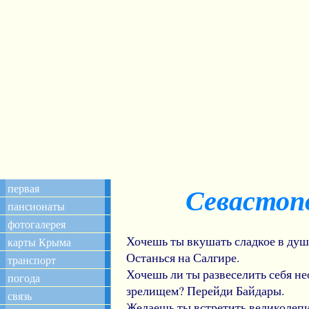
первая
Севастоп
пансионаты
фотогалерея
Хочешь ты вкушать сладкое в душ
карты Крыма
Останься на Салгире.
транспорт
Хочешь ли ты развеселить себя 
погода
зрелищем? Перейди Байдары.
связь
Желаешь ты встретить великолеп