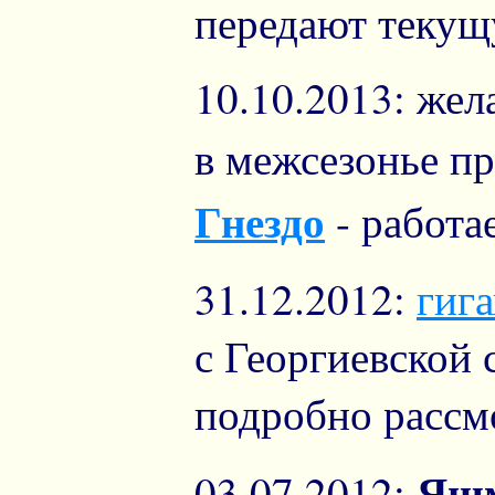
передают теку
10.10.2013: же
в межсезонье п
Гнездо
- работа
31.12.2012:
гиг
с Георгиевской 
подробно рассм
Яшм
03.07.2012: